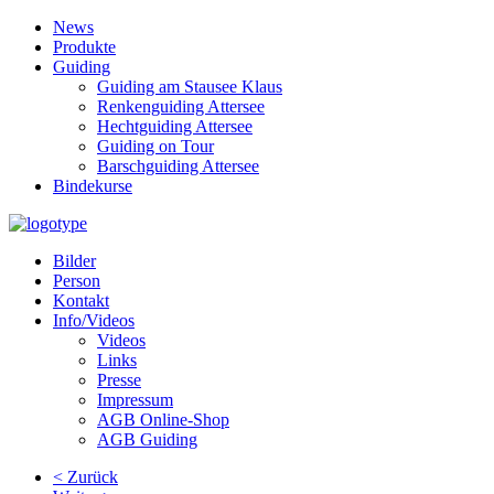
News
Produkte
Guiding
Guiding am Stausee Klaus
Renkenguiding Attersee
Hechtguiding Attersee
Guiding on Tour
Barschguiding Attersee
Bindekurse
Bilder
Person
Kontakt
Info/Videos
Videos
Links
Presse
Impressum
AGB Online-Shop
AGB Guiding
< Zurück